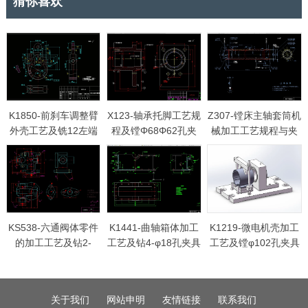
猜你喜欢
K1850-前刹车调整臂
X123-轴承托脚工艺规
Z307-镗床主轴套筒机
外壳工艺及铣12左端
程及镗Φ68Φ62孔夹
械加工工艺规程与夹
面夹具设计
具设计
具设计
KS538-六通阀体零件
K1441-曲轴箱体加工
K1219-微电机壳加工
的加工工艺及钻2-
工艺及钻4-φ18孔夹具
工艺及镗φ102孔夹具
M12孔夹具设计
设计
设计[含SW三维图]
关于我们
网站申明
友情链接
联系我们