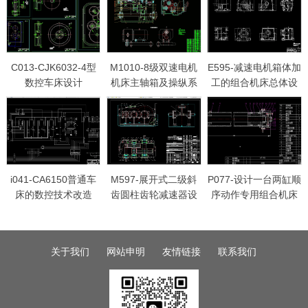
C013-CJK6032-4型
M1010-8级双速电机
E595-减速电机箱体加
数控车床设计
机床主轴箱及操纵系
工的组合机床总体设
统设计
计及主轴箱设计
i041-CA6150普通车
M597-展开式二级斜
P077-设计一台两缸顺
床的数控技术改造
齿圆柱齿轮减速器设
序动作专用组合机床
计P=3600 n=20
的液压系统
关于我们
网站申明
友情链接
联系我们