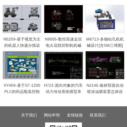
N5259-基于视觉为主
N9005-数控高速走丝
M6713-多轴钻孔机机
的机器人快递分拣设
电火花线切割机机械
械设计[含SW三维图]
计【含SW三维图】
结构及进给控制系统
设计
XY459-基于S7-1200
H722-面向对象的汽车
N2145-板材双面自动
PLC的药品瓶装控制
动力传动系统模型库
喷涂油膜装置总体设
系统设计
建立与性能计算
计
关于我们
网站申明
友情链接
联系我们