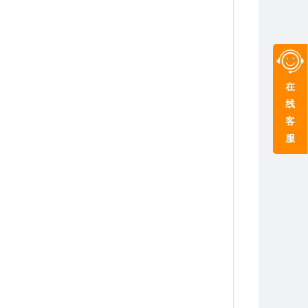
在
线
客
服