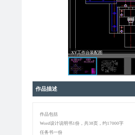
XY工作台装配图
作品描述
作品包括
Word设计说明书1份，共38页，约17000字
任务书一份