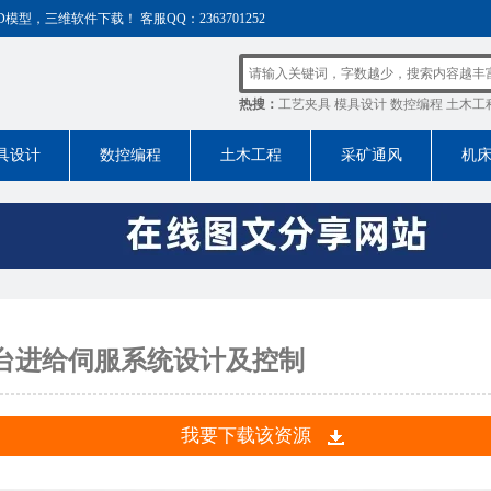
，三维软件下载！ 客服QQ：2363701252
热搜：
工艺夹具
模具设计
数控编程
土木工
具设计
数控编程
土木工程
采矿通风
机
工作台进给伺服系统设计及控制
我要下载该资源