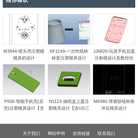
M3944-喷头壳注塑模
KF1149-一次性纸杯
JJ6820-玩具手机后盖
模具的设计
杯套注塑模具设计
注射模设计及数控仿
【含Proe三维图】
真加工【含UG三维
图】
P936-智能手机壳(后
N1123-抽纸盒上盖注
M6980-弹簧铰链杯座
壳)注塑模具设计【含
塑模具设计【含UG三
冲压模具设计
UG三维图】
维图】
关于我们
网站申明
友情链接
联系我们