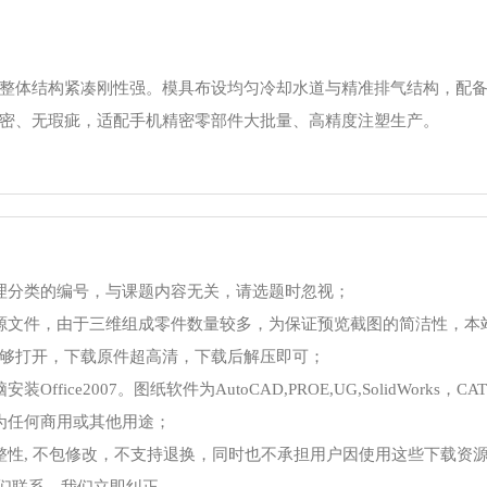
整体结构紧凑刚性强。模具布设均匀冷却水道与精准排气结构，配
密、无瑕疵，适配手机精密零部件大批量、高精度注塑生产。
理分类的编号，与课题内容无关，请选题时忽视；
源文件，由于三维组成零件数量较多，为保证预览截图的简洁性，本
够打开，下载原件超高清，下载后解压即可；
ce2007。图纸软件为AutoCAD,PROE,UG,SolidWorks，CA
为任何商用或其他用途；
整性, 不包修改，不支持退换，同时也不承担用户因使用这些下载资
我们联系，我们立即纠正。