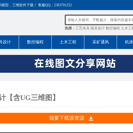
，三维软件下载！ 客服QQ：2363701252
热搜：
工艺夹具
模具设计
数控编程
土木工
具设计
数控编程
土木工程
采矿通风
机
设计【含UG三维图】
我要下载该资源