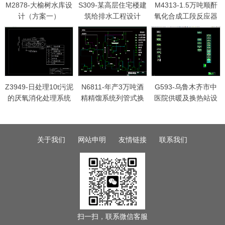
M2878-大榆树水库设
S309-某高层住宅楼建
M4313-1.5万吨顺酐
计（方案一）
筑给排水工程设计
氧化合成工段反应器
工艺设计
Z3949-日处理10t污泥
N6811-年产3万吨酒
G593-乌鲁木齐市中
的厌氧消化处理系统
精精馏系统列管式换
医院供暖及换热站设
设计
热器设计
计
关于我们
网站申明
友情链接
联系我们
扫一扫，联系微信客服