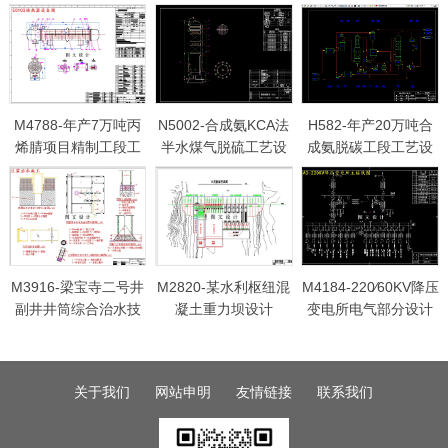
M4788-年产7万吨丙
N5002-合成氨KCA法
H582-年产20万吨合
烯腈项目精制工段工
半水煤气脱硫工艺设
成氨脱碳工段工艺设
艺设计
计
计
M3916-梁宝寺二号井
M2820-某水利枢纽混
M4184-220∕60KV降压
副井井筒综合治水技
凝土重力坝设计
变电所电气部分设计
术设计
关于我们
网站申明
友情链接
联系我们