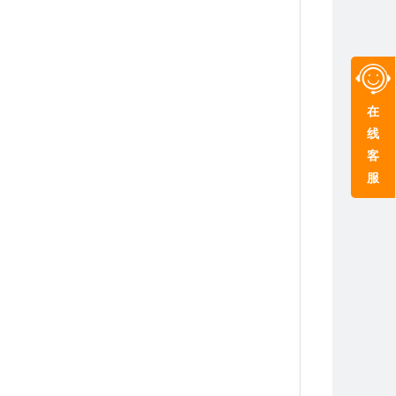
在
线
客
服