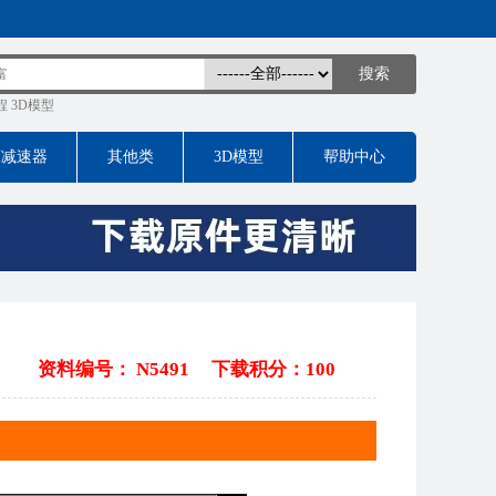
程
3D模型
床减速器
其他类
3D模型
帮助中心
资料编号： N5491
下载积分：100