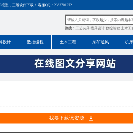
，三维软件下载！ 客服QQ：2363701252
热搜：
工艺夹具
模具设计
数控编程
土木工
具设计
数控编程
土木工程
采矿通风
机
我要下载该资源