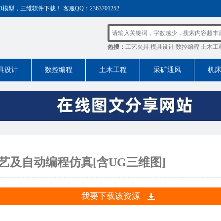
，三维软件下载！ 客服QQ：2363701252
热搜：
工艺夹具
模具设计
数控编程
土木工
具设计
数控编程
土木工程
采矿通风
机
工艺及自动编程仿真[含UG三维图]
我要下载该资源