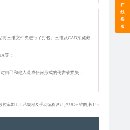
在
线
客
服
站将三维文件夹进行了打包。三维及CAD预览截
TIA等；
源对自己和他人造成任何形式的伤害或损失；
轴的数控车加工工艺规程及手动编程设计[含UG三维图]长145