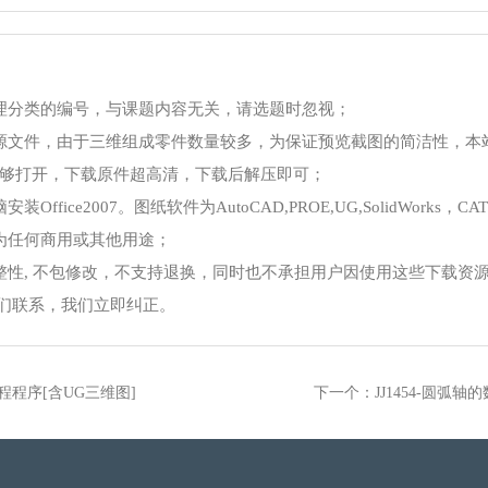
理分类的编号，与课题内容无关，请选题时忽视；
源文件，由于三维组成零件数量较多，为保证预览截图的简洁性，本
够打开，下载原件超高清，下载后解压即可；
ce2007。图纸软件为AutoCAD,PROE,UG,SolidWorks，CA
为任何商用或其他用途；
整性, 不包修改，不支持退换，同时也不承担用户因使用这些下载资
我们联系，我们立即纠正。
程程序[含UG三维图]
下一个：JJ1454-圆弧