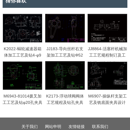
猜你喜欢
K2022-蜗轮减速器箱
JJ183-导向丝杆右支
JJ8864-活塞杆机械加
体加工工艺及钻4-φ9
架加工工艺及钻Φ52
工工艺规程制订及工
孔夹具设计
孔夹具设计[含工艺流
序工艺装备设计
程图]
M6943-81014拨叉加
K2173-浮动球阀阀体
M6907-操纵杆支架工
工工艺及钻φ20孔夹具
工艺规程及钻孔夹具
艺及铣底面夹具设计
设计
设计
[气动夹具]
关于我们
网站申明
友情链接
联系我们