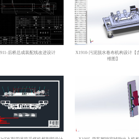
1911-后桥总成装配线改进设计
X1910-污泥脱水卷布机构设计【
维图】