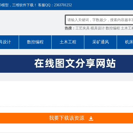
，三维软件下载！ 客服QQ：2363701252
热搜：
工艺夹具
模具设计
数控编程
土木工
具设计
数控编程
土木工程
采矿通风
机
我要下载该资源