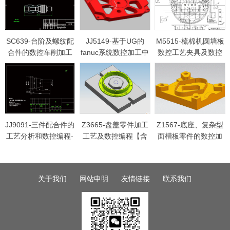
SC639-台阶及螺纹配
JJ5149-基于UG的
M5515-梳棉机圆墙板
合件的数控车削加工
fanuc系统数控加工中
数控工艺夹具及数控
工艺及编程[两件套]
心加工工艺零件设计
加工程序
[长160]
【含UG三维图】
JJ9091-三件配合件的
Z3665-盘盖零件加工
Z1567-底座、复杂型
工艺分析和数控编程-
工艺及数控编程【含
面槽板零件的数控加
三件套【含UG三维
UG三维图】
工工艺设计与编程[含
图】
UG三维图]
关于我们
网站申明
友情链接
联系我们