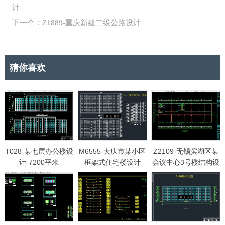
计
下一个：Z1889-重庆新建二级公路设计
猜你喜欢
T028-某七层办公楼设
M6555-大庆市某小区
Z2109-无锡滨湖区某
计-7200平米
框架式住宅楼设计
会议中心3号楼结构设
计