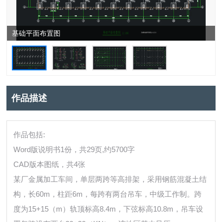
基础平面布置图
作品描述
作品包括:
Word版说明书1份，共29页,约5700字
CAD版本图纸，共4张
某厂金属加工车间，单层两跨等高排架，采用钢筋混凝土结
构，长60m，柱距6m，每跨有两台吊车，中级工作制。跨
度为15+15（m）轨顶标高8.4m，下弦标高10.8m，吊车设