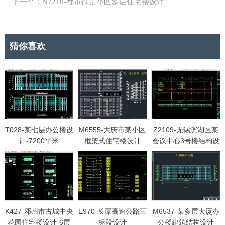
下一个：N7210-都市御景小区多层住宅楼设计
猜你喜欢
T028-某七层办公楼设
M6555-大庆市某小区
Z2109-无锡滨湖区某
计-7200平米
框架式住宅楼设计
会议中心3号楼结构设
计
K427-邓州市古城中央
E970-长潭高速公路三
M6537-某多层大厦办
花园住宅楼设计-6层
标段设计
公楼建筑结构设计