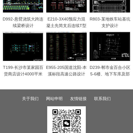
D992-悬臂浇筑大跨连
E210-3X40预应力混
R803-某地铁车站基坑
续梁桥设计
凝土先简支后连续T型
支护设计
梁桥设计（公路II级）
T199-长沙市某家园百
E955-205国道沈阳-本
D239-郸市金百合小区
货商店设计4000平米
溪标段高速公路设计
5-6楼、地下车库及部
含施工组织设计
分商业岩土工程勘察
报告
关于我们
网站申明
友情链接
联系我们