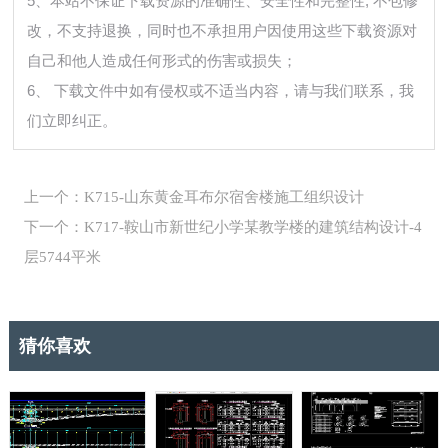
5、本站不保证下载资源的准确性、安全性和完整性, 不包修
改，不支持退换，同时也不承担用户因使用这些下载资源对
自己和他人造成任何形式的伤害或损失；
6、 下载文件中如有侵权或不适当内容，请与我们联系，我
们立即纠正。
上一个：K715-山东黄金耳布尔宿舍楼施工组织设计
下一个：K717-鞍山市新世纪小学某教学楼的建筑结构设计-4
层5744平米
猜你喜欢