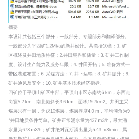
摘要
本设计共包括三个部分：一般部分、专题部分和翻译部分。
一般部分为平四矿1.2Mt/a的新井设计。共包括10章：1. 矿
区概述及井田地质特征；2.井田境界和储量；3. 矿井工作制
度、设计生产能力及服务年限；4. 井田开拓；5. 准备方式—
带区巷道布置；6. 采煤方法；7. 井下运输；8. 矿井提升；9.
矿井通风及安全；10. 矿井基本技术经济指标。
四矿位于平顶山矿区中部，平顶山市区东南约6 km，东西走
向宽5.2 km，南北倾斜长3.6 km，面积19.7km2。井田主采
煤层只有一层，为戊10煤层，煤层厚度4.0 m，平均倾角为9
°井田地质条件简单。矿井正常涌水量为427 m3/h，最大涌
水量为673 m3/h；矿井绝对瓦斯涌出量为5.43 m3/min，属
低瓦斯矿井；煤层无自燃发火倾向，为不易自燃煤层；煤层