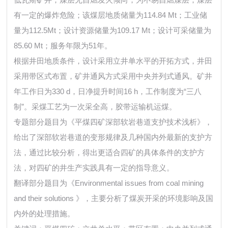
有一定的爆炸危险；该煤层地质储量为114.84 Mt；工业储
量为112.5Mt；设计资源储量为109.17 Mt；设计可采储量为
85.60 Mt；服务年限为51年。
根据井田地质条件，设计采用立井单水平的开拓方式，井田
采用带区式布置，矿井通风方式采用中央并列式通风。矿井
年工作日为330 d，日净提升时间16 h，工作制度为“三八
制”。采煤工艺为一次采全高，胶带运输机运煤。
专题部分题目为《平煤四矿深部软岩巷道支护技术浅析》，
给出了深部软岩巷道的变形规律及几种国内外最新的支护方
法，通过比较分析，得出更适合四矿的具体条件的支护方
法，对四矿的井生产实践具有一定的指导意义。
翻译部分题目为《Environmental issues from coal mining
and their solutions 》，主要分析了煤炭开采的环境影响及国
内外的处理措施。