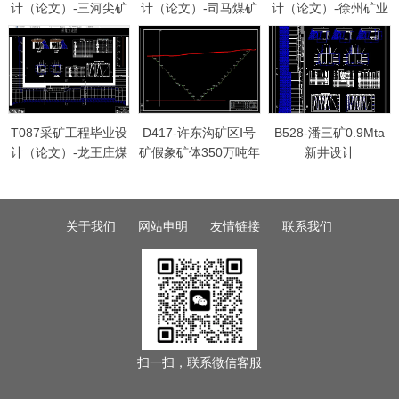
计（论文）-三河尖矿
计（论文）-司马煤矿
计（论文）-徐州矿业
2.4Mta新井设计
1.8Mta新井设计
集团庞庄矿1.8Mta新
井设计
T087采矿工程毕业设
D417-许东沟矿区Ⅰ号
B528-潘三矿0.9Mta
计（论文）-龙王庄煤
矿假象矿体350万吨年
新井设计
矿0.9Mta新井设计
采矿主体方案设计
关于我们
网站申明
友情链接
联系我们
扫一扫，联系微信客服