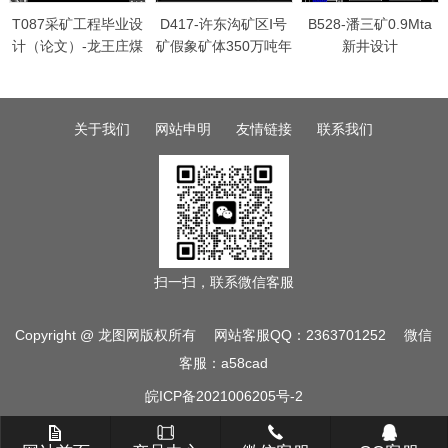
T087采矿工程毕业设
D417-许东沟矿区Ⅰ号
B528-潘三矿0.9Mta
计（论文）-龙王庄煤
矿假象矿体350万吨年
新井设计
矿0.9Mta新井设计
采矿主体方案设计
关于我们
网站申明
友情链接
联系我们
扫一扫，联系微信客服
Copyright @ 龙图网版权所有 网站客服QQ：2363701252 微信
客服：a58cad
皖ICP备2021006205号-2