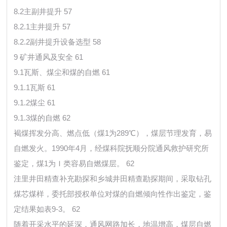
8.2主副井提升 57
8.2.1主井提升 57
8.2.2副井提升设备选型 58
9 矿井通风及安全 61
9.1瓦斯、煤尘和煤的自燃 61
9.1.1瓦斯 61
9.1.2煤尘 61
9.1.3煤的自燃 62
褐煤挥发分高、燃点低（煤1为289℃），煤层节理发育，易
自燃发火。1990年4月，经煤科院抚顺分院通风救护研究所
鉴定，煤1为Ｉ类容易自燃煤层。 62
洼里井田精查补充勘探和乡城井田精查勘探期间，采取钻孔
煤芯煤样，委托部授权单位对煤的自燃倾向性作出鉴定，鉴
定结果如表9-3。 62
随着开采水平的延深，通风网路加长，地温增高，煤层自燃