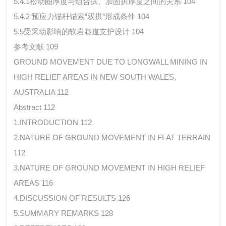
5.4.1松动圈厚度与组合拱、加固拱厚度之间的关系 104
5.4.2 预应力锚杆锚索“双拱”形成条件 104
5.5受采动影响的软岩巷道支护设计 104
参考文献 109
GROUND MOVEMENT DUE TO LONGWALL MINING IN
HIGH RELIEF AREAS IN NEW SOUTH WALES,
AUSTRALIA 112
Abstract 112
1.INTRODUCTION 112
2.NATURE OF GROUND MOVEMENT IN FLAT TERRAIN
112
3.NATURE OF GROUND MOVEMENT IN HIGH RELIEF
AREAS 116
4.DISCUSSION OF RESULTS 126
5.SUMMARY REMARKS 128