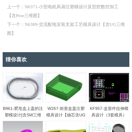
上一个：N6371-小型电机风扇注塑模设计及型腔数控加工
【含Proe三维图】
下一个：N6389-交流配电安装支架工艺模具设计【含UG三维
图】
猜你喜欢
B961-肥皂盒上盖的注
W267-矩形盒盖注塑
KF957-盒形件拉伸模
塑模设计[含SW三维
模具设计【抽芯含UG
具设计（3套模具）
图]
三维图】